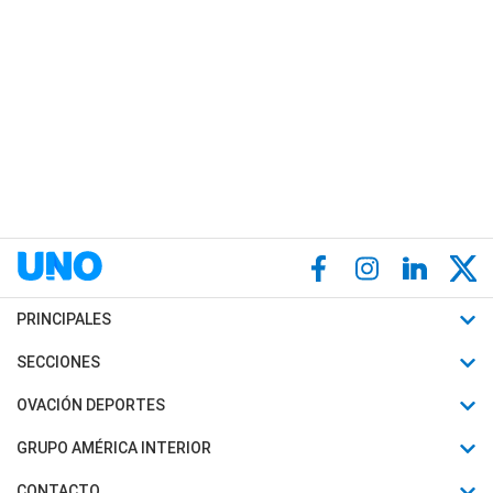
PRINCIPALES
Últimas Noticias
SECCIONES
Política
Horóscopo
OVACIÓN DEPORTES
Sociedad
Motores
Fútbol
GRUPO AMÉRICA INTERIOR
Policiales
Recetas
Mundial
Canal 7 en Vivo
CONTACTO