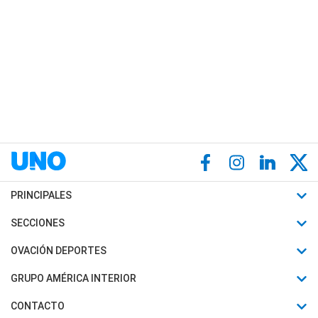
PRINCIPALES
Últimas Noticias
SECCIONES
Política
Horóscopo
OVACIÓN DEPORTES
Sociedad
Motores
Fútbol
GRUPO AMÉRICA INTERIOR
Policiales
Recetas
Mundial
Canal 7 en Vivo
CONTACTO
Judiciales