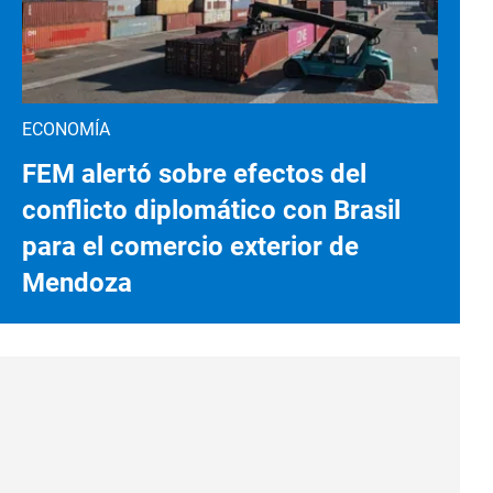
ECONOMÍA
FEM alertó sobre efectos del
conflicto diplomático con Brasil
para el comercio exterior de
Mendoza