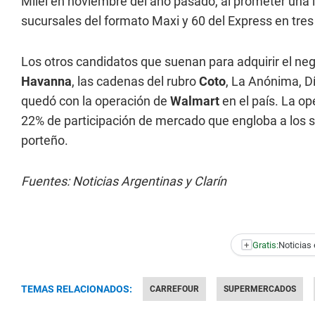
Milei en noviembre del año pasado, al prometer una 
sucursales del formato Maxi y 60 del Express en tres
Los otros candidatos que suenan para adquirir el ne
Havanna
, las cadenas del rubro
Coto
, La Anónima, D
quedó con la operación de
Walmart
en el país. La op
22% de participación de mercado que engloba a los 
porteño.
Fuentes: Noticias Argentinas y Clarín
+
Gratis:
Noticias 
TEMAS RELACIONADOS:
CARREFOUR
SUPERMERCADOS