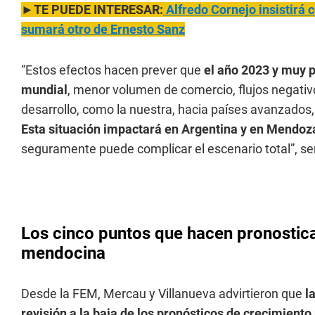
►TE PUEDE INTERESAR:
Alfredo Cornejo insistirá 
sumará otro de Ernesto Sanz
“Estos efectos hacen prever que
el año 2023 y muy 
mundial
, menor volumen de comercio, flujos negati
desarrollo, como la nuestra, hacia países avanzados
Esta situación impactará en Argentina y en Mendoza,
seguramente puede complicar el escenario total”, se
Los cinco puntos que hacen pronostic
mendocina
Desde la FEM, Mercau y Villanueva advirtieron que
l
revisión a la baja de los pronósticos de crecimiento