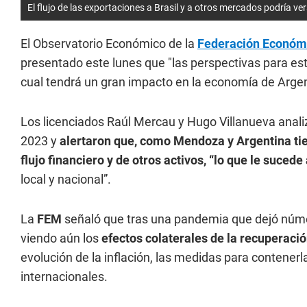
El flujo de las exportaciones a Brasil y a otros mercados podría ve
El Observatorio Económico de la
Federación Económ
presentado este lunes que "las perspectivas para es
cual tendrá un gran impacto en la economía de Argent
Los licenciados Raúl Mercau y Hugo Villanueva anali
2023 y
alertaron que, como Mendoza y Argentina tie
flujo financiero y de otros activos, “lo que le suced
local y nacional”.
La
FEM
señaló que tras una pandemia que dejó núme
viendo aún los
efectos colaterales de la recuperaci
evolución de la inflación, las medidas para contenerl
internacionales.