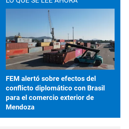
LO QUE SE LEE AHORA
FEM alertó sobre efectos del
conflicto diplomático con Brasil
para el comercio exterior de
Mendoza