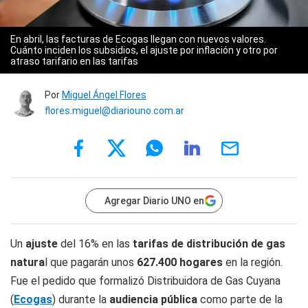
En abril, las facturas de Ecogas llegan con nuevos valores.
Cuánto inciden los subsidios, el ajuste por inflación y otro por
atraso tarifario en las tarifas
Por
Miguel Ángel Flores
flores.miguel@diariouno.com.ar
Agregar Diario UNO en
Un
ajuste
del 16% en las
tarifas de distribución de gas
natura
l que pagarán unos
627.400 hogares
en la región.
Fue el pedido que formalizó Distribuidora de Gas Cuyana
(
Ecogas
) durante la
audiencia pública
como parte de la