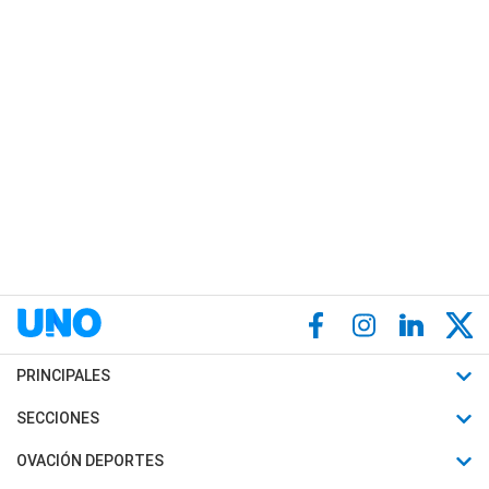
PRINCIPALES
Últimas Noticias
SECCIONES
Política
Horóscopo
OVACIÓN DEPORTES
Sociedad