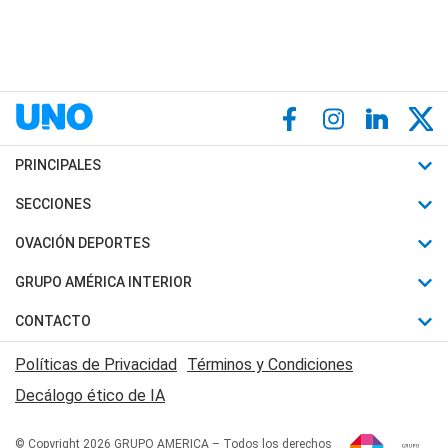
PRINCIPALES
Últimas Noticias
SECCIONES
Política
Horóscopo
OVACIÓN DEPORTES
Sociedad
Motores
Fútbol
GRUPO AMÉRICA INTERIOR
Policiales
Recetas
Mundial
Canal 7 en Vivo
CONTACTO
Judiciales
Trucos caseros
Automovilismo
Radio Nihuil
Acerca de Nosotros
Economia
Políticas de Privacidad
Términos y Condiciones
Series y Películas
Rugby
FM UNA
Contactanos
Decálogo ético de IA
Edictos y Solicitadas
Tenis
Radio Brava
Newsletter
Básquet
© Copyright 2026 GRUPO AMERICA – Todos los derechos