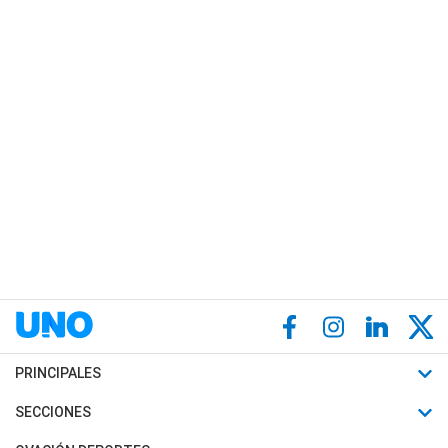
PRINCIPALES
Últimas Noticias
SECCIONES
Política