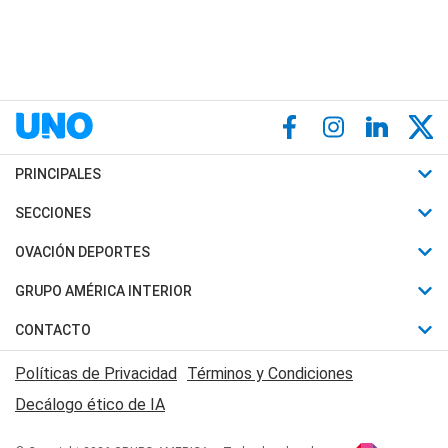
PRINCIPALES
Últimas Noticias
SECCIONES
Política
Horóscopo
OVACIÓN DEPORTES
Sociedad
Motores
Fútbol
GRUPO AMÉRICA INTERIOR
Policiales
Recetas
Mundial
Canal 7 en Vivo
CONTACTO
Judiciales
Trucos caseros
Automovilismo
Radio Nihuil
Acerca de Nosotros
Economia
Políticas de Privacidad
Términos y Condiciones
Series y Películas
Rugby
FM UNA
Contactanos
Decálogo ético de IA
Edictos y Solicitadas
Tenis
Radio Brava
Newsletter