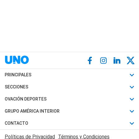
PRINCIPALES
Últimas Noticias
SECCIONES
Política
Horóscopo
OVACIÓN DEPORTES
Sociedad
Motores
Fútbol
GRUPO AMÉRICA INTERIOR
Policiales
Recetas
Mundial
Canal 7 en Vivo
CONTACTO
Judiciales
Trucos caseros
Automovilismo
Radio Nihuil
Acerca de Nosotros
Economia
Políticas de Privacidad
Términos y Condiciones
Series y Películas