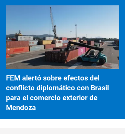
FEM alertó sobre efectos del
conflicto diplomático con Brasil
para el comercio exterior de
Mendoza