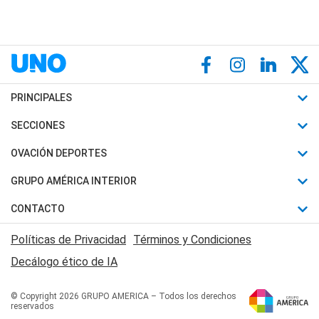
PRINCIPALES
Últimas Noticias
SECCIONES
Política
Horóscopo
OVACIÓN DEPORTES
Sociedad
Motores
Fútbol
GRUPO AMÉRICA INTERIOR
Policiales
Recetas
Mundial
Canal 7 en Vivo
CONTACTO
Judiciales
Trucos caseros
Automovilismo
Radio Nihuil
Acerca de Nosotros
Economia
Políticas de Privacidad
Términos y Condiciones
Series y Películas
Rugby
FM UNA
Contactanos
Decálogo ético de IA
Edictos y Solicitadas
Tenis
Radio Brava
Newsletter
Básquet
© Copyright 2026 GRUPO AMERICA – Todos los derechos
San Juan 8
reservados
Boxeo