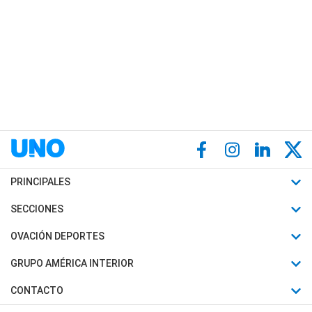
PRINCIPALES
Últimas Noticias
SECCIONES
Política
Horóscopo
OVACIÓN DEPORTES
Sociedad
Motores
Fútbol
GRUPO AMÉRICA INTERIOR
Policiales
Recetas
Mundial
Canal 7 en Vivo
CONTACTO
Judiciales
Trucos caseros
Automovilismo