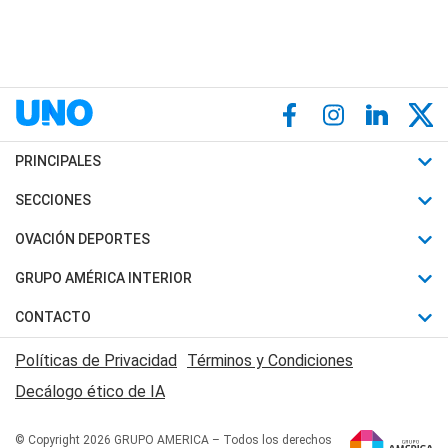
PRINCIPALES
Últimas Noticias
SECCIONES
Política
Horóscopo
OVACIÓN DEPORTES
Sociedad
Motores
Fútbol
GRUPO AMÉRICA INTERIOR
Policiales
Recetas
Mundial
Canal 7 en Vivo
CONTACTO
Judiciales
Trucos caseros
Automovilismo
Radio Nihuil
Acerca de Nosotros
Economia
Políticas de Privacidad
Términos y Condiciones
Series y Películas
Rugby
FM UNA
Contactanos
Decálogo ético de IA
Edictos y Solicitadas
Tenis
Radio Brava
Newsletter
Básquet
© Copyright 2026 GRUPO AMERICA – Todos los derechos
San Juan 8