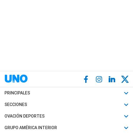
PRINCIPALES
Últimas Noticias
SECCIONES
Política
Horóscopo
OVACIÓN DEPORTES
Sociedad
Motores
Fútbol
GRUPO AMÉRICA INTERIOR
Policiales