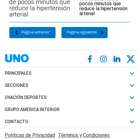
de pocos minutos que
reduce la hipertensión
arterial
Página anterior
Página siguiente
PRINCIPALES
Últimas Noticias
SECCIONES
Política
Horóscopo
OVACIÓN DEPORTES
Sociedad
Motores
Fútbol
GRUPO AMÉRICA INTERIOR
Policiales
Recetas
Mundial
Canal 7 en Vivo
CONTACTO
Judiciales
Trucos caseros
Automovilismo
Radio Nihuil
Acerca de Nosotros
Economia
Políticas de Privacidad
Términos y Condiciones
Series y Películas