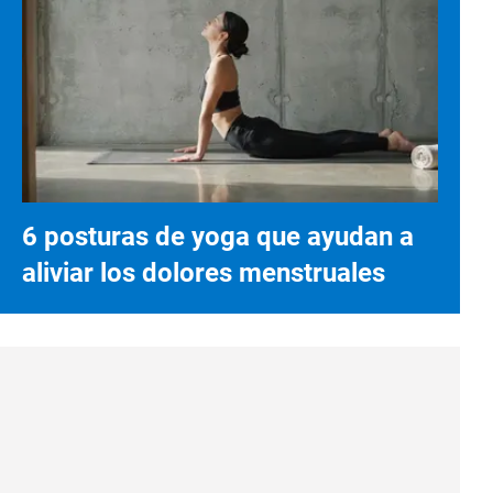
6 posturas de yoga que ayudan a
aliviar los dolores menstruales