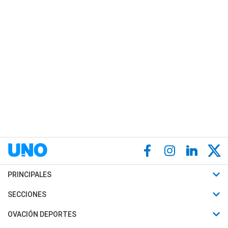
PRINCIPALES
Últimas Noticias
SECCIONES
Política
Horóscopo
OVACIÓN DEPORTES
Sociedad