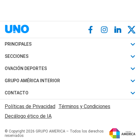
PRINCIPALES
Últimas Noticias
SECCIONES
Política
Horóscopo
OVACIÓN DEPORTES
Sociedad
Motores
Fútbol
GRUPO AMÉRICA INTERIOR
Policiales
Recetas
Mundial
Canal 7 en Vivo
CONTACTO
Judiciales
Trucos caseros
Automovilismo
Radio Nihuil
Acerca de Nosotros
Economia
Políticas de Privacidad
Términos y Condiciones
Series y Películas
Rugby
FM UNA
Contactanos
Decálogo ético de IA
Edictos y Solicitadas
Tenis
Radio Brava
Newsletter
Básquet
© Copyright 2026 GRUPO AMERICA – Todos los derechos
San Juan 8
reservados