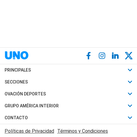
PRINCIPALES
Últimas Noticias
SECCIONES
Política
Horóscopo
OVACIÓN DEPORTES
Sociedad
Motores
Fútbol
GRUPO AMÉRICA INTERIOR
Policiales
Recetas
Mundial
Canal 7 en Vivo
CONTACTO
Judiciales
Trucos caseros
Automovilismo
Radio Nihuil
Acerca de Nosotros
Economia
Políticas de Privacidad
Términos y Condiciones
Series y Películas
Rugby
FM UNA