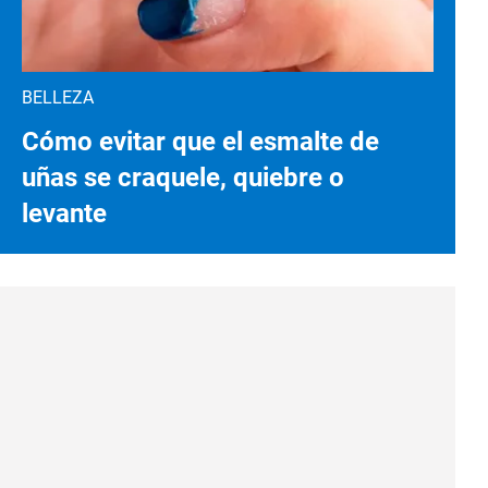
BELLEZA
Cómo evitar que el esmalte de
uñas se craquele, quiebre o
levante