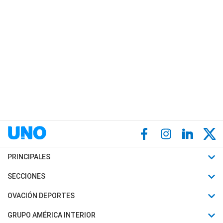
PRINCIPALES
Últimas Noticias
SECCIONES
Política
Horóscopo
OVACIÓN DEPORTES
Sociedad
Motores
Fútbol
GRUPO AMÉRICA INTERIOR