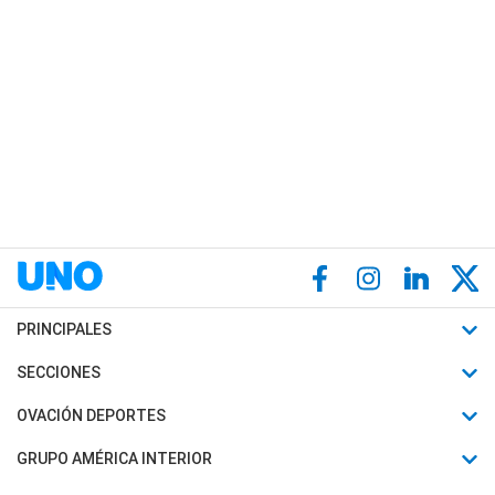
PRINCIPALES
Últimas Noticias
SECCIONES
Política
Horóscopo
OVACIÓN DEPORTES
Sociedad
Motores
Fútbol
GRUPO AMÉRICA INTERIOR
Policiales
Recetas
Mundial