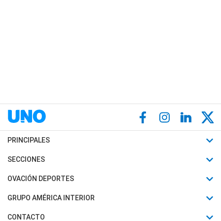
PRINCIPALES
Últimas Noticias
SECCIONES
Política
Horóscopo
OVACIÓN DEPORTES
Sociedad
Motores
Fútbol
GRUPO AMÉRICA INTERIOR
Policiales
Recetas
Mundial
Canal 7 en Vivo
CONTACTO