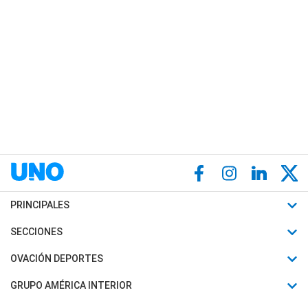
PRINCIPALES
Últimas Noticias
SECCIONES
Política
Horóscopo
OVACIÓN DEPORTES
Sociedad
Motores
Fútbol
GRUPO AMÉRICA INTERIOR
Policiales
Recetas
Mundial