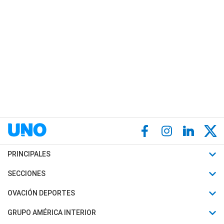
PRINCIPALES
Últimas Noticias
SECCIONES
Política
Horóscopo
OVACIÓN DEPORTES
Sociedad
Motores
Fútbol
GRUPO AMÉRICA INTERIOR
Policiales