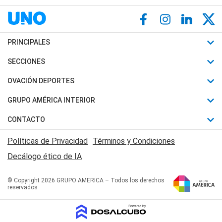
PRINCIPALES
Últimas Noticias
SECCIONES
Política
Horóscopo
OVACIÓN DEPORTES
Sociedad
Motores
Fútbol
GRUPO AMÉRICA INTERIOR
Policiales
Recetas
Mundial
Canal 7 en Vivo
CONTACTO
Judiciales
Trucos caseros
Automovilismo
Radio Nihuil
Acerca de Nosotros
Economia
Políticas de Privacidad
Términos y Condiciones
Series y Películas
Rugby
FM UNA
Contactanos
Decálogo ético de IA
Edictos y Solicitadas
Tenis
Radio Brava
Newsletter
Básquet
© Copyright 2026 GRUPO AMERICA – Todos los derechos
San Juan 8
reservados
Boxeo
Fuera de Juego