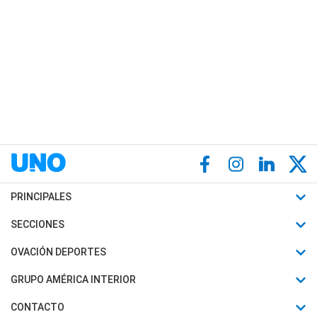
PRINCIPALES
Últimas Noticias
SECCIONES
Política
Horóscopo
OVACIÓN DEPORTES
Sociedad
Motores
Fútbol
GRUPO AMÉRICA INTERIOR
Policiales
Recetas
Mundial
Canal 7 en Vivo
CONTACTO
Judiciales