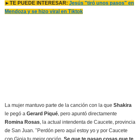
►TE PUEDE INTERESAR:
Jesús "tiró unos pasos" en
Mendoza y se hizo viral en Tiktok
La mujer mantuvo parte de la canción con la que
Shakira
le pegó a
Gerard Piqué
, pero apuntó directamente
Romina Rosas
, la actual intendenta de Caucete, provincia
de San Juan. "Perdón pero aquí estoy yo y por Caucete
con Gioja tu mejor opción.
Se que te pasan cosas que te