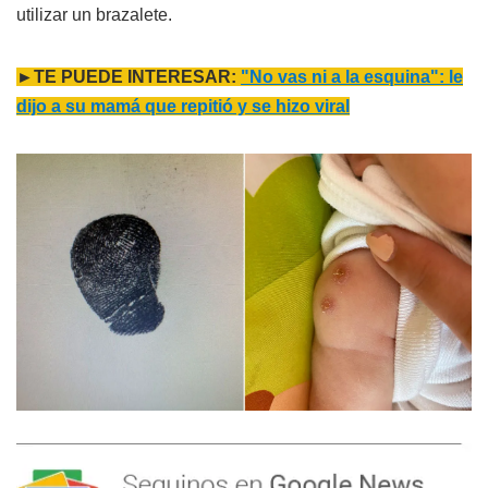
utilizar un brazalete.
►TE PUEDE INTERESAR:
"No vas ni a la esquina": le
dijo a su mamá que repitió y se hizo viral