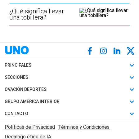
¿Qué significa llevar
una tobillera?
PRINCIPALES
Últimas Noticias
SECCIONES
Política
Horóscopo
OVACIÓN DEPORTES
Sociedad
Motores
Fútbol
GRUPO AMÉRICA INTERIOR
Policiales
Recetas
Mundial
Canal 7 en Vivo
CONTACTO
Judiciales
Trucos caseros
Automovilismo
Radio Nihuil
Acerca de Nosotros
Economia
Políticas de Privacidad
Términos y Condiciones
Series y Películas
Rugby
FM UNA
Contactanos
Decálogo ético de IA
Edictos y Solicitadas