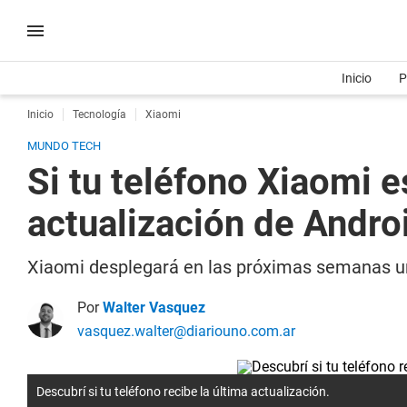
Inicio
P
Inicio
Tecnología
Xiaomi
MUNDO TECH
Si tu teléfono Xiaomi es
actualización de Andr
Xiaomi desplegará en las próximas semanas un
Por
Walter Vasquez
vasquez.walter@diariouno.com.ar
Descubrí si tu teléfono recibe la última actualización.