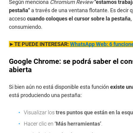
Según menciona
Chromium Review
"estamos trabaj
pestaña"
a través de una ventana flotante. Es decir q
acceso
cuando coloques el cursor sobre la pestaña
consumiendo.
►TE PUEDE INTERESAR:
WhatsApp Web: 6 funcione
Google Chrome: se podrá saber el co
abierta
Si bien aún no está disponible esta función
existe un
está produciendo una pestaña:
Visualizar los
tres puntos que están en la esq
Hacer clic en
‘Más herramientas’
.