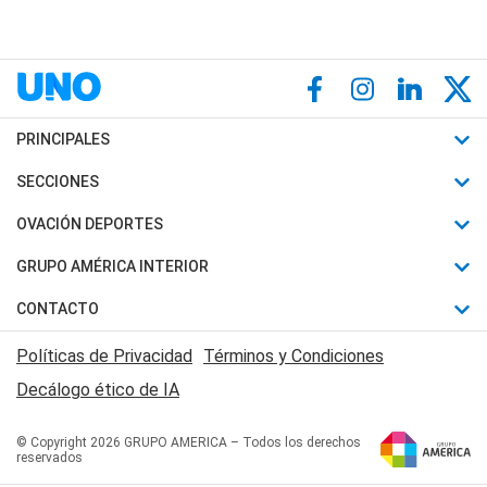
PRINCIPALES
Últimas Noticias
SECCIONES
Política
Horóscopo
OVACIÓN DEPORTES
Sociedad
Motores
Fútbol
GRUPO AMÉRICA INTERIOR
Policiales
Recetas
Mundial
Canal 7 en Vivo
CONTACTO
Judiciales
Trucos caseros
Automovilismo
Radio Nihuil
Acerca de Nosotros
Economia
Políticas de Privacidad
Términos y Condiciones
Series y Películas
Rugby
FM UNA
Contactanos
Decálogo ético de IA
Edictos y Solicitadas
Tenis
Radio Brava
Newsletter
Básquet
© Copyright 2026 GRUPO AMERICA – Todos los derechos
San Juan 8
reservados
Boxeo