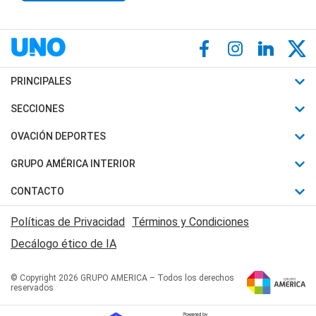
PRINCIPALES
Últimas Noticias
SECCIONES
Política
Horóscopo
OVACIÓN DEPORTES
Sociedad
Motores
Fútbol
GRUPO AMÉRICA INTERIOR
Policiales
Recetas
Mundial
Canal 7 en Vivo
CONTACTO
Judiciales
Trucos caseros
Automovilismo
Radio Nihuil
Acerca de Nosotros
Economia
Políticas de Privacidad
Términos y Condiciones
Series y Películas
Rugby
FM UNA
Contactanos
Decálogo ético de IA
Edictos y Solicitadas
Tenis
Radio Brava
Newsletter
Básquet
© Copyright 2026 GRUPO AMERICA – Todos los derechos
San Juan 8
reservados
Boxeo