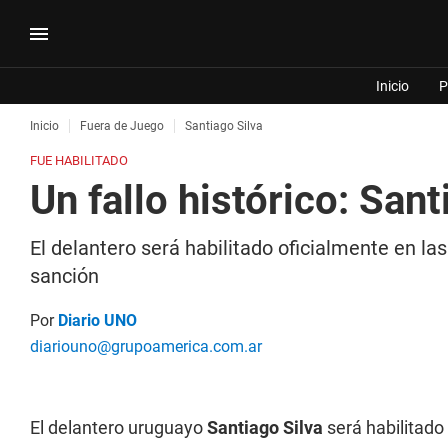
Inicio
P
Inicio
Fuera de Juego
Santiago Silva
FUE HABILITADO
Un fallo histórico: Sant
El delantero será habilitado oficialmente en las
sanción
Por
Diario UNO
diariouno@grupoamerica.com.ar
El delantero uruguayo
Santiago Silva
será habilitado