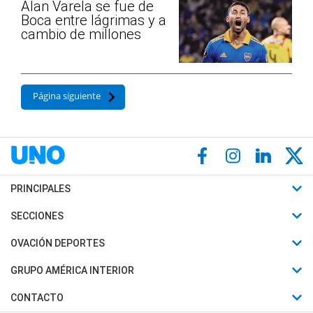
Alan Varela se fue de
Boca entre lágrimas y a
cambio de millones
Página siguiente
PRINCIPALES
Últimas Noticias
SECCIONES
Política
Horóscopo
OVACIÓN DEPORTES
Sociedad
Motores
Fútbol
GRUPO AMÉRICA INTERIOR
Policiales
Recetas
Mundial
Canal 7 en Vivo
CONTACTO
Judiciales
Trucos caseros