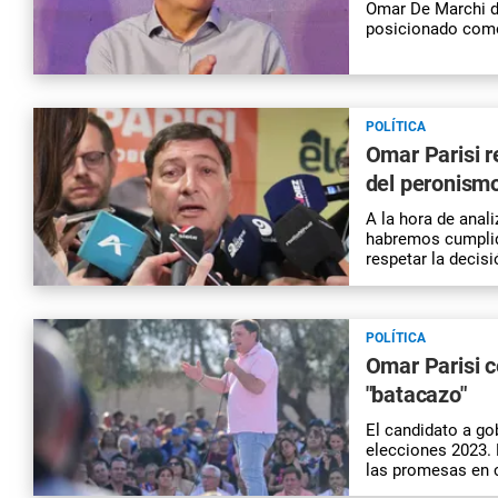
Omar De Marchi d
posicionado como 
POLÍTICA
Omar Parisi r
del peronismo
A la hora de anali
habremos cumplido
respetar la decisi
POLÍTICA
Omar Parisi c
"batacazo"
El candidato a gob
elecciones 2023.
las promesas en 