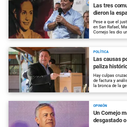
Las tres comu
dieron la esp
Pese a que el ju
en San Rafael, Ma
Cornejo les dio u
POLÍTICA
Las causas po
paliza históri
Hay culpas cruzad
de factura y análi
la bronca de la ge
OPINIÓN
Un Cornejo m
desgastado o