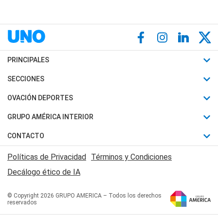
PRINCIPALES
Últimas Noticias
SECCIONES
Política
Horóscopo
OVACIÓN DEPORTES
Sociedad
Motores
Fútbol
GRUPO AMÉRICA INTERIOR
Policiales
Recetas
Mundial
Canal 7 en Vivo
CONTACTO
Judiciales
Trucos caseros
Automovilismo
Radio Nihuil
Acerca de Nosotros
Economia
Políticas de Privacidad
Términos y Condiciones
Series y Películas
Rugby
FM UNA
Contactanos
Decálogo ético de IA
Edictos y Solicitadas
Tenis
Radio Brava
Newsletter
Básquet
© Copyright 2026 GRUPO AMERICA – Todos los derechos
San Juan 8
reservados
Boxeo