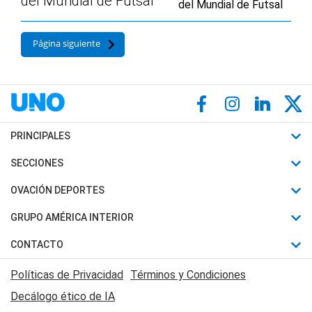
del Mundial de Futsal
Página siguiente
PRINCIPALES
Últimas Noticias
SECCIONES
Política
Horóscopo
OVACIÓN DEPORTES
Sociedad
Motores
Fútbol
GRUPO AMÉRICA INTERIOR
Policiales
Recetas
Mundial
Canal 7 en Vivo
CONTACTO
Judiciales
Trucos caseros
Automovilismo
Radio Nihuil
Acerca de Nosotros
Economia
Políticas de Privacidad
Términos y Condiciones
Series y Películas
Rugby
FM UNA
Contactanos
Decálogo ético de IA
Edictos y Solicitadas
Tenis
Radio Brava