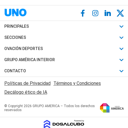
PRINCIPALES
Últimas Noticias
SECCIONES
Política
Horóscopo
OVACIÓN DEPORTES
Sociedad
Motores
Fútbol
GRUPO AMÉRICA INTERIOR
Policiales
Recetas
Mundial
Canal 7 en Vivo
CONTACTO
Judiciales
Trucos caseros
Automovilismo
Radio Nihuil
Acerca de Nosotros
Economia
Políticas de Privacidad
Términos y Condiciones
Series y Películas
Rugby
FM UNA
Contactanos
Decálogo ético de IA
Edictos y Solicitadas
Tenis
Radio Brava
Newsletter
Básquet
© Copyright 2026 GRUPO AMERICA – Todos los derechos
San Juan 8
reservados
Boxeo
Fuera de Juego