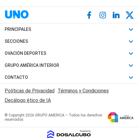
PRINCIPALES
Últimas Noticias
SECCIONES
Política
Horóscopo
OVACIÓN DEPORTES
Sociedad
Motores
Fútbol
GRUPO AMÉRICA INTERIOR
Policiales
Recetas
Mundial
Canal 7 en Vivo
CONTACTO
Judiciales
Trucos caseros
Automovilismo
Radio Nihuil
Acerca de Nosotros
Economia
Políticas de Privacidad
Términos y Condiciones
Series y Películas
Rugby
FM UNA
Contactanos
Decálogo ético de IA
Edictos y Solicitadas
Tenis
Radio Brava
Newsletter
Básquet
© Copyright 2026 GRUPO AMERICA – Todos los derechos
San Juan 8
reservados
Boxeo
Fuera de Juego