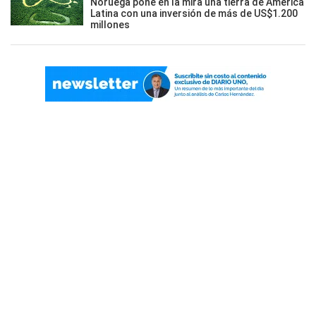
Noruega pone en la mira una tierra de América
Latina con una inversión de más de US$1.200
millones