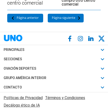
centro comercial
Página anterior
Página siguiente
PRINCIPALES
Últimas Noticias
SECCIONES
Política
Horóscopo
OVACIÓN DEPORTES
Sociedad
Motores
Fútbol
GRUPO AMÉRICA INTERIOR
Policiales
Recetas
Mundial
Canal 7 en Vivo
CONTACTO
Judiciales
Trucos caseros
Automovilismo
Radio Nihuil
Acerca de Nosotros
Economia
Políticas de Privacidad
Términos y Condiciones
Series y Películas
Rugby
FM UNA
Contactanos
Decálogo ético de IA
Edictos y Solicitadas