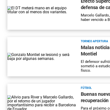
Efecto Superc
defensa de ca
Marcelo Gallardo,
haber vencido a 
TORNEO APERTURA
Malas noticia
Montiel
El defensor sufri
sometió a estudio
físico.
FÚTBOL
Buenas nuevas
recuperación 
Para el próximo 