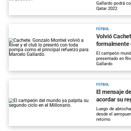
Gallardo podrá c
Qatar 2022
FÚTBOL
Volvió Cachet
formalmente e
El campeón mundia
presentado en Riv
Gallardo
FÚTBOL
El mensaje de
acordar su reg
Luego de abrochar
desde el aeropue
retorno