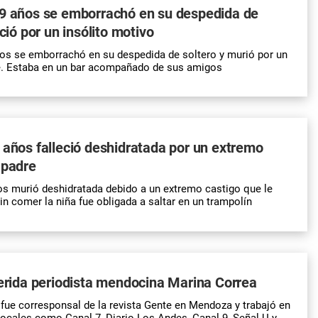
29 años se emborrachó en su despedida de
eció por un insólito motivo
os se emborrachó en su despedida de soltero y murió por un
te. Estaba en un bar acompañado de sus amigos
 años falleció deshidratada por un extremo
 padre
s murió deshidratada debido a un extremo castigo que le
in comer la niña fue obligada a saltar en un trampolín
uerida periodista mendocina Marina Correa
ue corresponsal de la revista Gente en Mendoza y trabajó en
ocales como Canal 7, Diario Los Andes, Canal 9, Señal U y