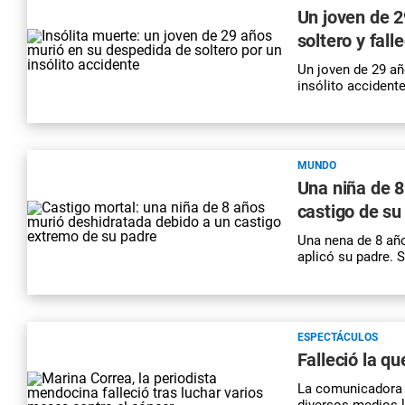
Un joven de 
soltero y fall
Un joven de 29 añ
insólito acciden
MUNDO
Una niña de 8
castigo de su
Una nena de 8 año
aplicó su padre. S
ESPECTÁCULOS
Falleció la q
La comunicadora f
diversos medios l