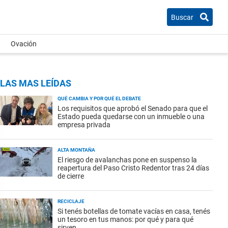
Buscar
Ovación
LAS MAS LEÍDAS
QUÉ CAMBIA Y POR QUÉ EL DEBATE
Los requisitos que aprobó el Senado para que el
Estado pueda quedarse con un inmueble o una
empresa privada
ALTA MONTAÑA
El riesgo de avalanchas pone en suspenso la
reapertura del Paso Cristo Redentor tras 24 días
de cierre
RECICLAJE
Si tenés botellas de tomate vacías en casa, tenés
un tesoro en tus manos: por qué y para qué
sirven