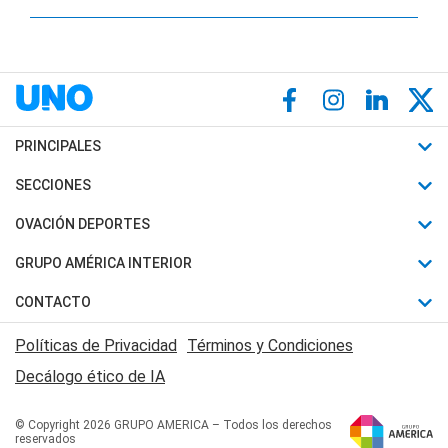
PRINCIPALES
Últimas Noticias
SECCIONES
Política
Horóscopo
OVACIÓN DEPORTES
Sociedad
Motores
Fútbol
GRUPO AMÉRICA INTERIOR
Policiales
Recetas
Mundial
Canal 7 en Vivo
CONTACTO
Judiciales
Trucos caseros
Automovilismo
Radio Nihuil
Acerca de Nosotros
Economia
Políticas de Privacidad
Términos y Condiciones
Series y Películas
Rugby
FM UNA
Contactanos
Decálogo ético de IA
Edictos y Solicitadas
Tenis
Radio Brava
Newsletter
Básquet
© Copyright 2026 GRUPO AMERICA – Todos los derechos
San Juan 8
reservados