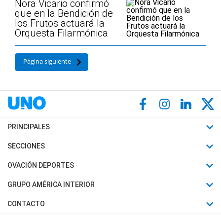
Nora Vicario confirmó
que en la Bendición de
los Frutos actuará la
Orquesta Filarmónica
Página siguiente
PRINCIPALES
Últimas Noticias
SECCIONES
Política
Horóscopo
OVACIÓN DEPORTES
Sociedad
Motores
Fútbol
GRUPO AMÉRICA INTERIOR
Policiales
Recetas
Mundial
Canal 7 en Vivo
CONTACTO
Judiciales
Trucos caseros
Automovilismo
Radio Nihuil