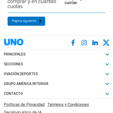
comprar y en cuántas
cuotas
Página siguiente
PRINCIPALES
Últimas Noticias
SECCIONES
Política
Horóscopo
OVACIÓN DEPORTES
Sociedad
Motores
Fútbol
GRUPO AMÉRICA INTERIOR
Policiales
Recetas
Mundial
Canal 7 en Vivo
CONTACTO
Judiciales
Trucos caseros
Automovilismo
Radio Nihuil
Acerca de Nosotros
Economia
Políticas de Privacidad
Términos y Condiciones
Series y Películas
Rugby
FM UNA
Contactanos
Decálogo ético de IA