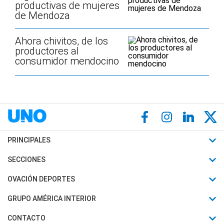
productivas de mujeres
de Mendoza
Ahora chivitos, de los
productores al
consumidor mendocino
PRINCIPALES
Últimas Noticias
SECCIONES
Política
Horóscopo
OVACIÓN DEPORTES
Sociedad
Motores
Fútbol
GRUPO AMÉRICA INTERIOR
Policiales
Recetas
Mundial
Canal 7 en Vivo
CONTACTO
Judiciales