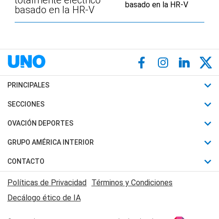
totalmente eléctrico
basado en la HR-V
PRINCIPALES
Últimas Noticias
SECCIONES
Política
Horóscopo
OVACIÓN DEPORTES
Sociedad
Motores
Fútbol
GRUPO AMÉRICA INTERIOR
Policiales
Recetas
Mundial
Canal 7 en Vivo
CONTACTO
Judiciales
Trucos caseros
Automovilismo
Radio Nihuil
Acerca de Nosotros
Economia
Políticas de Privacidad
Términos y Condiciones
Series y Películas
Rugby
FM UNA
Contactanos
Decálogo ético de IA
Edictos y Solicitadas
Tenis
Radio Brava
Newsletter